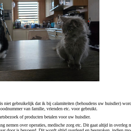
is niet gebruikelijk dat ik bij calamiteiten (behoudens uw huisdier) wor
noodnummer van familie, vrienden etc. voor gebruikt.
rtsbezoek of producten betalen voor uw huisdier.
ng nemen over operaties, medische zorg etc. Dit gaat altijd in overleg 
aar door is bevoegd. Dit wordt altijd overlegd en besproken, indien mog