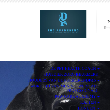
P
Huis
DE PET HEALTH COACH
HUISDIER ZORG KEURMERK
HOUDERS VAN DE PURMERENDPAS
WORD LID VAN MIJN NETWERK ALS
PROFESSIONAL!!
PAW CARE ACADEMY
KATTEN
HONDEN