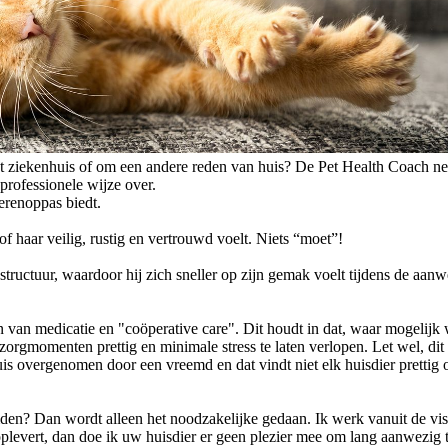
t ziekenhuis of om een andere reden van huis? De Pet Health Coach n
professionele wijze over.
ierenoppas biedt.
f haar veilig, rustig en vertrouwd voelt. Niets “moet”!
tructuur, waardoor hij zich sneller op zijn gemak voelt tijdens de aan
 van medicatie en "coöperative care". Dit houdt in dat, waar mogelijk 
orgmomenten prettig en minimale stress te laten verlopen. Let wel, dit 
huis overgenomen door een vreemd en dat vindt niet elk huisdier prettig o
den? Dan wordt alleen het noodzakelijke gedaan. Ik werk vanuit de vi
plevert, dan doe ik uw huisdier er geen plezier mee om lang aanwezig t