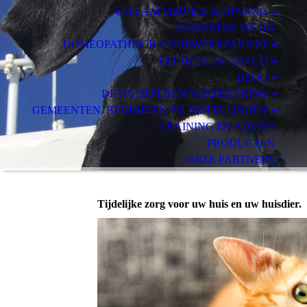
UITLAATSERVICE & OPVANG
CURSISTEN INLOG
HOMEOPATHISCH VUURWERKPAKKET
PET HEALTH COACH
BLOG
DE HUISDIEREN VERZEKERING
GEMEENTEN, BEDRIJVEN EN INSTELLINGEN
TRAINING EN ADVIES
PRODUCTEN
ONZE PARTNERS
VOORWAARDEN, HUISREGELS & AVG
Tijdelijke zorg voor uw huis en uw huisdier.