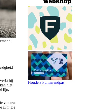
eemt de
wezigheid
werkt hij
Houders Purmerendpas
kan niet
f fijn.
sie van uw
e zijn. De