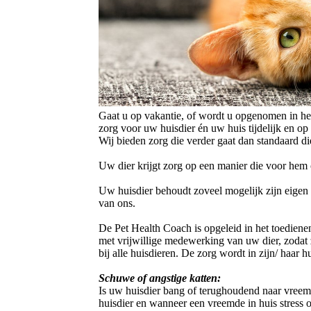
Gaat u op vakantie, of wordt u opgenomen in he
zorg voor uw huisdier én uw huis tijdelijk en op 
Wij bieden zorg die verder gaat dan standaard d
Uw dier krijgt zorg op een manier die voor hem o
Uw huisdier behoudt zoveel mogelijk zijn eigen s
van ons.
De Pet Health Coach is opgeleid in het toedienen
met vrijwillige medewerking van uw dier, zodat z
bij alle huisdieren. De zorg wordt in zijn/ haar 
Schuwe of angstige katten:
Is uw huisdier bang of terughoudend naar vreem
huisdier en wanneer een vreemde in huis stress o